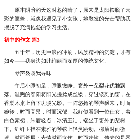
原本阴暗的天这时忽的晴了，原来是太阳摆脱了云
彩的遮盖，就像我遇见了小女孩，她散发的光芒帮助我
摆脱了充满抱怨的学习生活。
初中的作文 篇3
五千年，历史巨浪的冲刷，民族精神的沉淀，才有
如今——我身边如此绚丽而深厚的传统文化。
琴声袅袅我寻味
午后小睡初足，睡眼微睁。窗外一朵梨花优雅飘
落。温煦的春阳将阳光搓捻成丝缕，穿过镂刻的窗，在
香梨木桌上留下斑驳光影。一阵悠扬的琴声飘来，时而
婉转，时而高昂，时而沉郁。我好似看到一位仕女，着
白色素裙，朱唇轻点，冰清玉洁，端坐于窗外的梨树
下。纤纤玉指在素雅的琴弦上轻灵跳动。柳眉时而微
蹙，时而舒展；表情时而忧伤，时而欢愉。传来的是琴