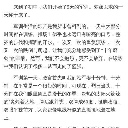
来到了初中，我们开始了5天的军训。梦寐以求的一
天终于来了。
军训生活的艰苦是我所未曾料到的。一天中大部分
时间都在训练。操场上似乎也永远只有嘹亮的口号，整
齐的步伐和挥洒的汗水。一次又一次的重复演练，一次
又一次的跌倒与爬起，让我们充分地感受到了“十年磨一
剑”的辛酸。然而，我们不会抱怨，更不会放弃。在锻炼
中我们认识了很多，从而走向了坚强。
军训第一天，教官首先叫我们站军姿十分钟。十分
钟，在平常是一个很短的时间，可现在，烈日当头，十
分钟在我们眼里简直是漫长的冬季。炎热的太阳火辣辣
的`炙烤着大地，脚后跟并拢，双脚成60度，挺胸收腹，
双眼平视前方，大家都像电线杆似的直挺挺地耸在地
上。