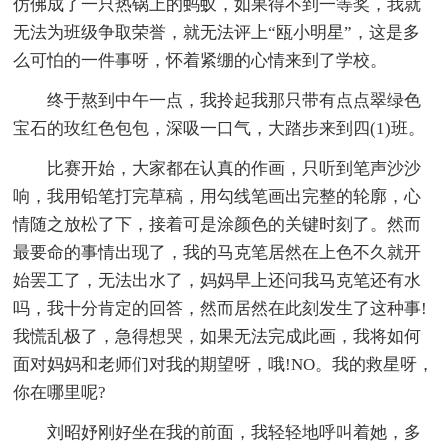
仿佛成了一只热锅上的蚂蚁，如果得不到一等奖，我就
无法为班级争取荣誉，就无法评上“瓯小明星”，这是多
么可怕的一件事呀，怀着紧绷的心情来到了学校。
终于熬到中午一点，我拎起我那只带有点点翠绿色
宝石的玫红色包包，深吸一口气，大踏步来到四(1)班。
比赛开始，大家都在认真的作画，只听到笔声沙沙
响，我用铅笔打完草稿，用勾线笔画出完整的轮廓，心
情随之放松了下，接着可是涂颜色的关键时刻了。然而
最要命的事情出现了，我的马克笔居然在上色不久就开
始罢工了，无法出水了，妈妈早上还问我马克笔还有水
吗，我十分肯定的回答，然而居然在此刻发生了这种事!
我慌乱极了，急得想哭，如果无法完成此画，我将如何
面对妈妈和老师们对我的期望呀，哦!NO。我的救星呀，
你在哪里呢?
刘昭妤刚好坐在我的前面，我轻轻地呼叫着她，多