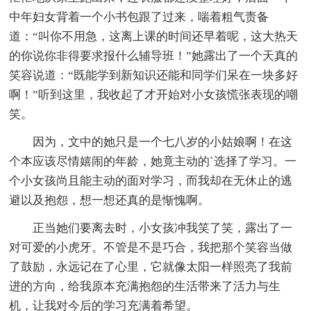
中年妇女背着一个小书包跟了过来，喘着粗气责备
道：“叫你不用急，这离上课的时间还早着呢，这大热天
的你说你非得要求报什么辅导班！”她露出了一个天真的
笑容说道：“既能学到新知识还能和同学们呆在一块多好
啊！”听到这里，我收起了才开始对小女孩慌张表现的嘲
笑。
因为，文中的她只是一个七八岁的小姑娘啊！在这
个本应该尽情嬉闹的年龄，她竟主动的`选择了学习。一
个小女孩尚且能主动的面对学习，而我却在无休止的逃
避以及抱怨，想一想还真的是惭愧啊。
正当她们要离去时，小女孩冲我笑了笑，露出了一
对可爱的小虎牙。不管是不是巧合，我把那个笑容当做
了鼓励，永远记在了心里，它就像太阳一样照亮了我前
进的方向，给我原本充满抱怨的生活带来了活力与生
机，让我对今后的学习充满着希望。