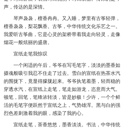
声，传达的是深情。
琴声袅袅，檀香冉冉。又入睡，梦里有古筝轻弹，
檀香袅袅，梨花飘香。古筝，中华传统文化乐艺之一。
我爱听古筝曲，它是心灵的架桥带着我走向轻灵，走像
烟花一般炫丽的盛唐。
宣纸走笔我惊叹
一个闲适的午后，爷爷在写毛笔字，淡淡的墨香如
摄魂般吸引我忍不住走了过去。雪白的宣纸在热茶水汽
的围拢下，竟显得朦胧起来。爷爷执笔着墨，轻而稳的
穿透水汽，在宣纸上走笔，笔走如游龙，恣意而大气。
顿笔，回笔，笔锋浓转淡，皆是妙极！少许，一个个鲜
活的毛笔字便跃然于宣纸之上，气势雄浑。黑与白的强
烈色差刺激着我的眼，感染了我的心。
宣纸走笔，茶香悠悠，墨香淡淡。书法，中华传统