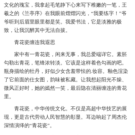
文化的瑰宝，我拿起毛笔静下心来写下稚嫩的一笔，王
羲之的《兰亭序》在我眼前熠熠闪光，“我要练字！”爷
爷听到后眉里眼里都是笑。我爱书法，它是淡雅的极
致，让我沉醉其中无法自拔。
青花瓷缠连我遐思
家中有一青花瓷，闲来无事，我总爱端详它。素胚
勾勒出青花，笔锋浓转淡。它该是这样着色勾画的吧。
瓶身描绘的牡丹，好似少女含羞带怯的.妆容。釉色渲染
了它前面的仕女图，韵味被私藏。让我想起阳光不燥、
微风正好时，她的嫣然一笑，最后隐在清丽缠连的青花
里。
青花瓷，中华传统文化。不仅是高超中华技艺的展
现，更是古代劳动人民智慧的彰显。耳边响起了周杰伦
深情演绎的“青花瓷”。