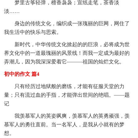
梦里古筝轻弹，檀香袅袅；宣纸走笔，茶香淡
淡……
身边的传统文化，编织成一张瑰丽的巨网，网住了
我生活中的快乐与思索。
新时代，中华传统文化掀起的的巨浪，必将成为世
界文化中的一道最瑰丽的风景线！而我一定成为最好的
弄潮儿，因为我深深爱着它———祖国的灿烂文化。
初中的作文 篇4
只有经历过地狱般的磨练，才能有征服天堂的力
量；只有流过血的手指，才能弹出世间的绝唱。——题
记
我羡慕军人的英姿飒爽，羡慕军人的英勇顽强，羡
慕军人的勇往直前。当一名军人，是我从小就有的梦
想。