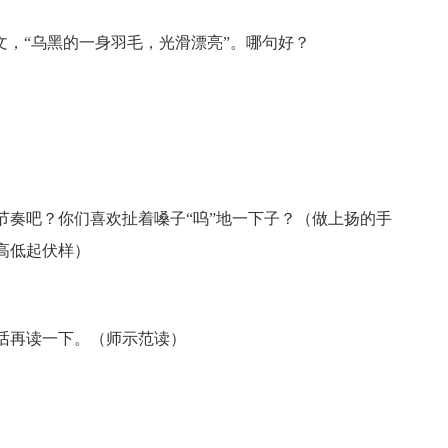
文，“乌黑的一身羽毛，光滑漂亮”。哪句好？
节奏吧？你们喜欢扯着嗓子“呜”地一下子？（做上扬的手
高低起伏样）
话再读一下。（师示范读）