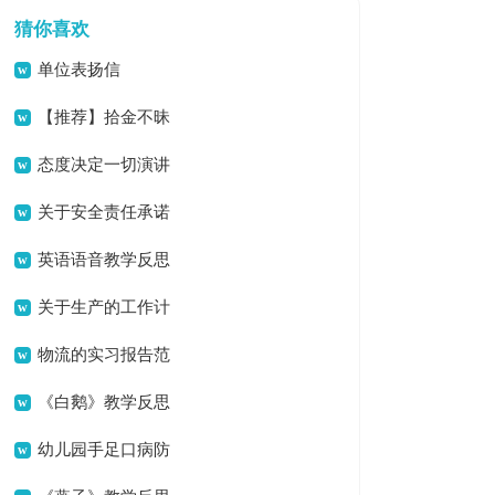
猜你喜欢
单位表扬信
【推荐】拾金不昧
表扬信模板集锦5篇
态度决定一切演讲
稿12篇
关于安全责任承诺
书范文8篇
英语语音教学反思
关于生产的工作计
划8篇
物流的实习报告范
文汇总7篇
《白鹅》教学反思
幼儿园手足口病防
控工作方案