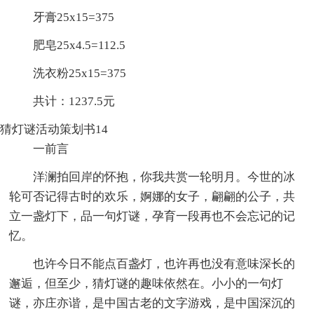
牙膏25x15=375
肥皂25x4.5=112.5
洗衣粉25x15=375
共计：1237.5元
猜灯谜活动策划书14
一前言
洋澜拍回岸的怀抱，你我共赏一轮明月。今世的冰
轮可否记得古时的欢乐，婀娜的女子，翩翩的公子，共
立一盏灯下，品一句灯谜，孕育一段再也不会忘记的记
忆。
也许今日不能点百盏灯，也许再也没有意味深长的
邂逅，但至少，猜灯谜的趣味依然在。小小的一句灯
谜，亦庄亦谐，是中国古老的文字游戏，是中国深沉的